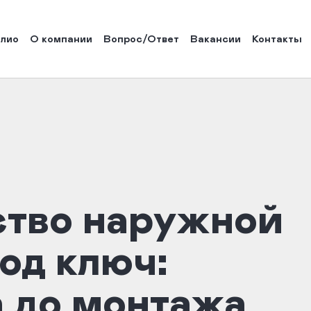
лио
О компании
Вопрос/Ответ
Вакансии
Контакты
тво наружной
од ключ:
а до монтажа