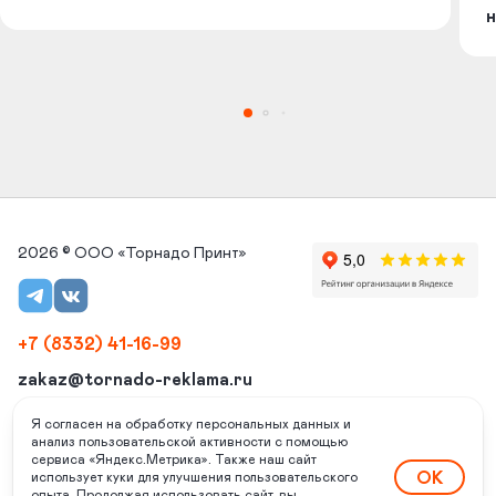
н
2026 © ООО «Торнадо Принт»
+7 (8332) 41-16-99
zakaz@tornado-reklama.ru
г. Киров, ул. Народная 28/1, 2 эт., оф. 01
Я согласен на обработку персональных данных и
анализ пользовательской активности с помощью
Режим работы: пн-пт: с 8:00 до 17:00, сб, вс - выходной
сервиса «Яндекс.Метрика». Также наш сайт
ОК
использует куки для улучшения пользовательского
Политика конфиденциальности
опыта. Продолжая использовать сайт, вы