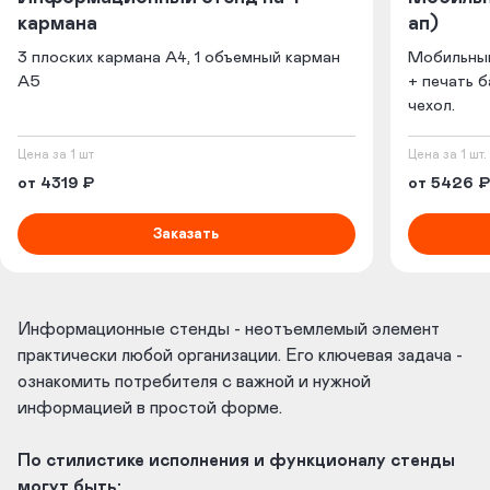
кармана
ап)
3 плоских кармана А4, 1 объемный карман
Мобильный
А5
+ печать 
чехол.
Цена за 1 шт
Цена за 1 шт.
от 4319 ₽
от 5426 ₽
Заказать
Информационные стенды - неотъемлемый элемент
практически любой организации. Его ключевая задача -
ознакомить потребителя с важной и нужной
информацией в простой форме.
По стилистике исполнения и функционалу стенды
могут быть: