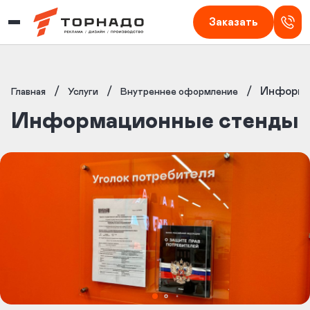
Изготовление наружной рекламы в Кирове — Торнадо
Заказать
/
/
/
Информа
Главная
Услуги
Внутреннее оформление
Информационные стенды