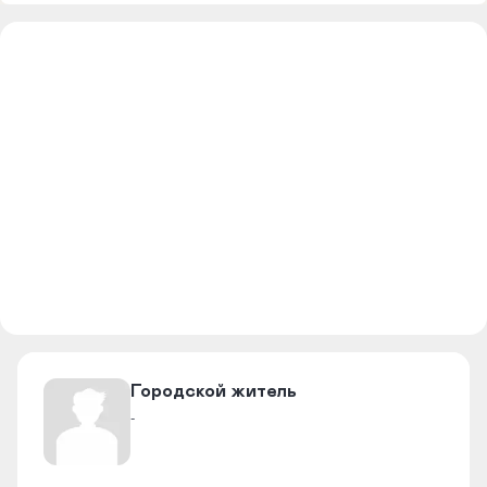
​Городской житель​
-