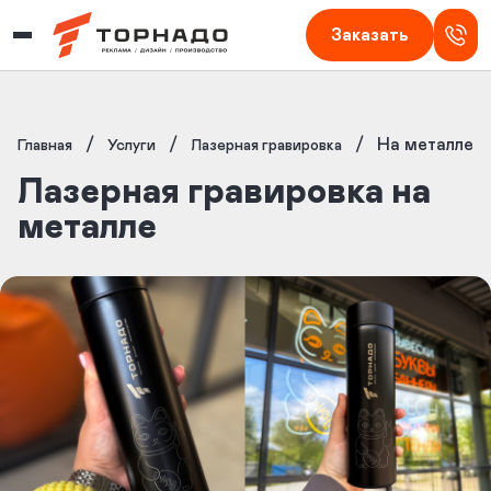
Изготовление наружной рекламы в Кирове — Торнадо
Заказать
/
/
/
На металле
Главная
Услуги
Лазерная гравировка
Лазерная гравировка на
металле