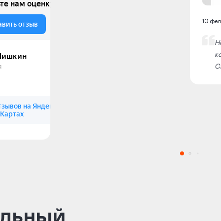
10 фе
Н
к
С
альный