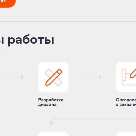
оект
ы работы