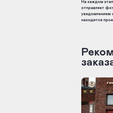
На каждом эта
отправляет фо
уведомлением о
находится прое
Реко
заказ