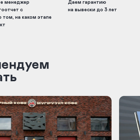
пе менеджер
Даем гарантию
тоотчет с
на вывески до 3 лет
 том, на каком этапе
кт
мендуем
ать