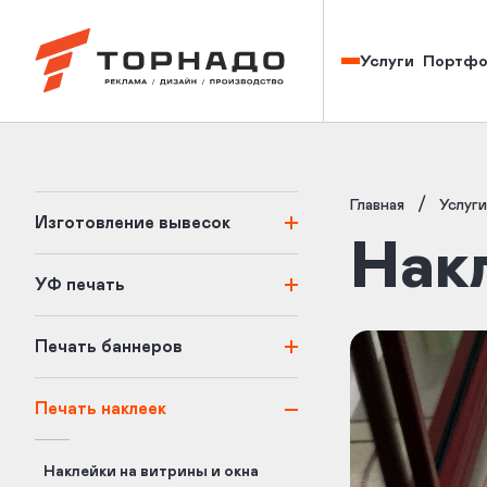
Изготовление наружной рекламы в Кирове — Торнадо
Портфо
Услуги
/
Главная
Услуги
Изготовление вывесок
Накл
УФ печать
Печать баннеров
Печать наклеек
Наклейки на витрины и окна