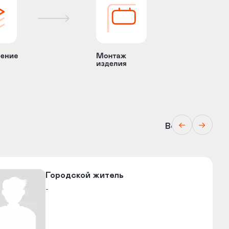
Все отзывы
​Городской житель​
-