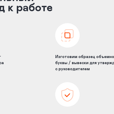
д к работе
т
Изготовим образец объемн
са
буквы / вывески для утверж
с руководителем