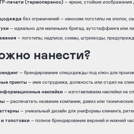
TF-печати (термоперенос)
– яркие, стойкие изображения д
ецодежде
без ограничений – наносим логотипы на хлопок, см
туки
– идеально для маленьких бригад, аутстаффинга или ли
ажения
– логотипы, надписи, схемы, штрихкоды, предупрежд
ожно нанести?
рендинг
– брендирование спецодежды под ключ для произв
ные принты
– имя сотрудника, должность или отдел на спин
информационные наклейки
– изготавливаем наклейки на с
ны
– распечатать название компании, девиз или технические
аттерны
– уникальный дизайн для униформы клининга, рите
и толстовки
– полное брендирование верхней и нижней час