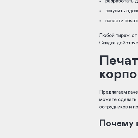
разработать 
закупить оде
нанести печа
Любой тираж: от 
Скидка действует
Печат
корпо
Предлагаем каче
можете сделать с
сотрудников и п
Почему 