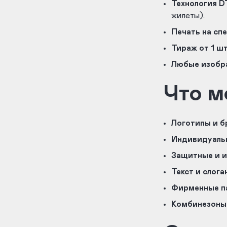
Технология D
жилеты).
Печать на сп
Тираж от 1 ш
Любые изобр
Что м
Логотипы и б
Индивидуаль
Защитные и 
Текст и слога
Фирменные п
Комбинезоны 