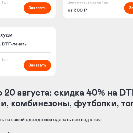
 1 шт
Цена нанесения на 1 шт
Заказать
З
от 300 ₽
 худи
: DTF-печать
 1 шт
Заказать
 20 августа: cкидка 40% на D
ки, комбинезоны, футболки, то
ь на вашей одежде или сделать всё под ключ: