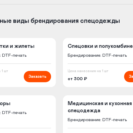
зные виды брендирования спецодежды
тки и жилеты
Спецовки и полукомбин
: DTF-печать
Брендирование: DTF-печать
 1 шт
Цена нанесения на 1 шт
Заказать
З
от 300 ₽
боры
Медицинская и кухонная
спецодежда
: DTF-печать
Брендирование: DTF-печать