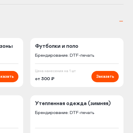
езоны
Футболки и поло
Брендирование: DTF-печать
Цена нанесения на 1 шт
аказать
Заказать
от 300 ₽
Утепленная одежда (зимняя)
Брендирование: DTF-печать