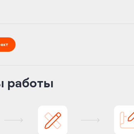
оект
ы работы