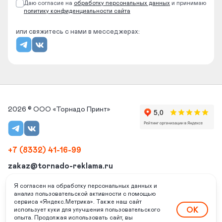
Даю согласие на
обработку
персональных данных
и принимаю
политику конфиденциальности сайта
или свяжитесь с нами в месседжерах:
2026 © ООО «Торнадо Принт»
+7 (8332) 41-16-99
zakaz@tornado-reklama.ru
г. Киров, ул. Народная 28/1, 2 эт., оф. 01
Я согласен на обработку персональных данных и
анализ пользовательской активности с помощью
Режим работы: пн-пт: с 8:00 до 17:00, сб, вс - выходной
сервиса «Яндекс.Метрика». Также наш сайт
ОК
использует куки для улучшения пользовательского
Политика конфиденциальности
опыта. Продолжая использовать сайт, вы