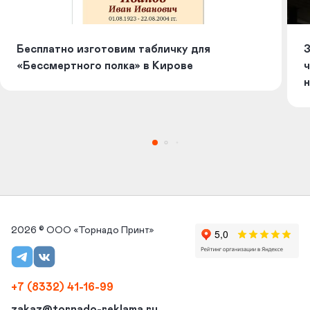
Бесплатно изготовим табличку для
З
«Бессмертного полка» в Кирове
ч
н
2026 © ООО «Торнадо Принт»
+7 (8332) 41-16-99
zakaz@tornado-reklama.ru